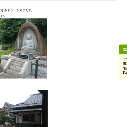
できるようになりました。
した。
曹
〒2
東
電話
Fa